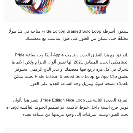
ستكون أشرطة Pride Edition Braided Solo Loop متاحة في 12 طولًا
مختلفًا حتى تتمكن من العثور على طول يتناسب مع معصميك.
للتوافق مع هذا النطاق الجديد ، قدمت Apple أيضًا وجه ساعة Pride
الديناميكي الجديد المطابق 2021. لها نفس ألوان الحزام ولكن الأنماط
تتحرك في كل مرة ترفع فيها معصمك أو تدير التاج الرقمي. سيتوفر
تطبيق App Clip مع Pride Edition Braided Solo Loop بحيث يمكن
للعملاء مسحه ضوئيًا وتنزيل وجه الساعة الجديد على الفور.
الفرقة الجديدة الثانية هي Pride Edition Nike Loop. يتميز هذا بألوان
قوس قزح الستة داخل خيوط عاكسة. تم تصميم الخيوط العاكسة للإضاءة
تحت الضوء وتنبيه المركبات إلى وجود مرتديها من مسافة بعيدة.