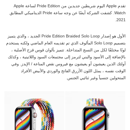
تقدم Apple اليوم شريطين جديدين من Pride Edition لساعة Apple
Watch. كشفت الشركة أيضًا عن وجه ساعة Pride الديناميكي المطابق
2021.
الأول هو إصدار Pride Edition Braided Solo Loop الجديد ، والذي يتميز
بتصميم Solo Loop المألوف الذي تم تقديمه العام الماضي ولكنه يستخدم
لونًا مختلفًا لكل من النسج المتداخلة. تتميز بألوان قوس قزح الأصلية ،
بالإضافة إلى الأسود والبني لترمز إلى مجتمعات السود واللاتينية ، وكذلك
أولئك الذين يعيشون أو يعيشون مع فيروس نقص المناعة / الإيدز. وفي
الوقت نفسه ، يمثل اللون الأزرق الفاتح والوردي والأبيض الأفراد
المتحولين جنسياً وغير ثنائيي الجنس.