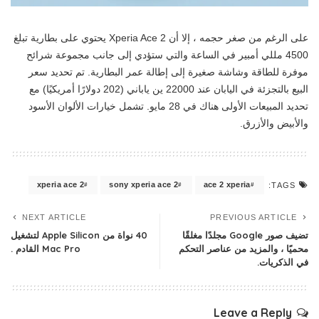
على الرغم من صغر حجمه ، إلا أن Xperia Ace 2 يحتوي على بطارية تبلغ
4500 مللي أمبير في الساعة والتي ستؤدي إلى جانب مجموعة شرائح
موفرة للطاقة وشاشة صغيرة إلى إطالة عمر البطارية. تم تحديد سعر
البيع بالتجزئة في اليابان عند 22000 ين ياباني (202 دولارًا أمريكيًا) مع
تحديد المبيعات الأولى هناك في 28 مايو. تشمل خيارات الألوان الأسود
والأبيض والأزرق.
xperia ace 2
sony xperia ace 2
ace 2 xperia
TAGS:
NEXT ARTICLE
PREVIOUS ARTICLE
تضيف صور Google مجلدًا مغلقًا
40 نواة من Apple Silicon لتشغيل
محميًا ، والمزيد من عناصر التحكم
Mac Pro القادم .
في الذكريات.
Leave a Reply