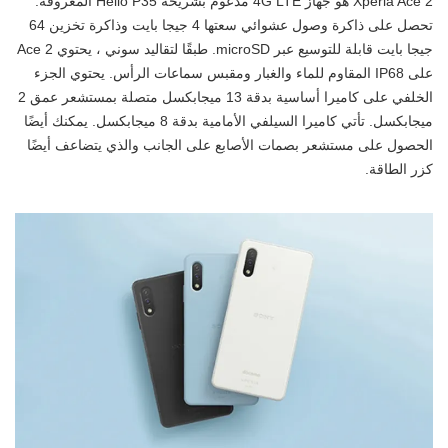
Xperia Ace 2 هو جهاز 4G LTE مدعوم بشريحة Helio P35 المعروفة.
تحصل على ذاكرة وصول عشوائي سعتها 4 جيجا بايت وذاكرة تخزين 64
جيجا بايت قابلة للتوسيع عبر microSD. طبقًا لتقاليد سوني ، يحتوي Ace 2
على IP68 المقاوم للماء والغبار ومقبس سماعات الرأس. يحتوي الجزء
الخلفي على كاميرا أساسية بدقة 13 ميجابكسل متصلة بمستشعر عمق 2
ميجابكسل. تأتي كاميرا السيلفي الأمامية بدقة 8 ميجابكسل. يمكنك أيضًا
الحصول على مستشعر بصمات الأصابع على الجانب والذي يتضاعف أيضًا
كزر الطاقة.