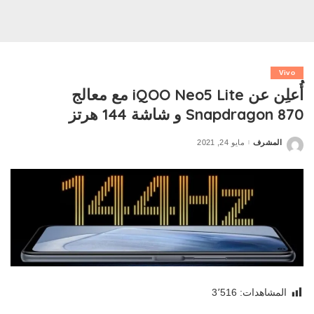
Vivo
أُعلِن عن iQOO Neo5 Lite مع معالج
Snapdragon 870 و شاشة 144 هرتز
المشرف
مايو 24, 2021
Posted
by
المشاهدات:
3٬516