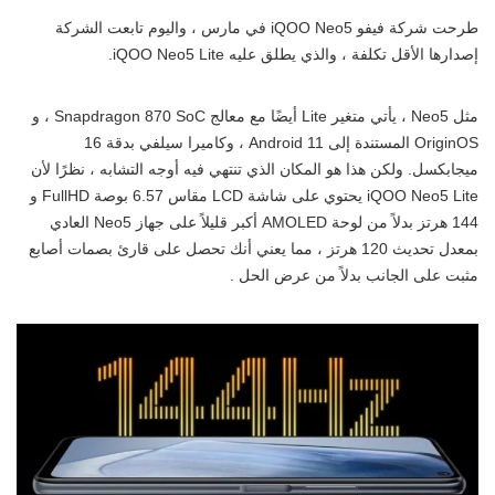
طرحت شركة فيفو iQOO Neo5 في مارس ، واليوم تابعت الشركة
إصدارها الأقل تكلفة ، والذي يطلق عليه iQOO Neo5 Lite.
مثل Neo5 ، يأتي متغير Lite أيضًا مع معالج Snapdragon 870 SoC ، و
OriginOS المستندة إلى Android 11 ، وكاميرا سيلفي بدقة 16
ميجابكسل. ولكن هذا هو المكان الذي تنتهي فيه أوجه التشابه ، نظرًا لأن
iQOO Neo5 Lite يحتوي على شاشة LCD مقاس 6.57 بوصة FullHD و
144 هرتز بدلاً من لوحة AMOLED أكبر قليلاً على جهاز Neo5 العادي
بمعدل تحديث 120 هرتز ، مما يعني أنك تحصل على قارئ بصمات أصابع
مثبت على الجانب بدلاً من عرض الحل .