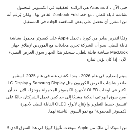
حتى الآن ، كانت Asus هي الرائدة الحقيقية في الكمبيوتر المحمول
بشاشة قابلة للطي ، مع خط Zenbook Fold الخاص بها ، ولكن يُزعم أنه
من المقرر أن تحصل على بعض المنافسة الجادة في المستقبل.
وفقًا لتقرير صادر من كوريا ، تعمل Apple على كمبيوتر محمول بشاشة
قابلة للطي. يبدو أن الشركة تجري محادثات مع الموردين لإطلاق جهاز
MacBook بشاشة قابلة للطي. سيحفز هذا الجهاز سوق العرض البطيء
الآن ، إذا كان يؤتي ثماره.
سيتم إصداره في عام 2026 ، بعد الكشف عنه في عام 2025. استثمر
صانعو شاشات العرض الكوريون مثل Samsung Display و LG Display
الكثير في لوحات OLED لأجهزة الكمبيوتر المحمولة مؤخرًا ، الآن بعد أن
أصبح سوق الهواتف الذكية مشبعًا إلى حد كبير. تعمل الشركتان حاليًا على
“تنسيق خطط التطوير والإنتاج لألواح OLED القابلة للطي لأجهزة
الكمبيوتر المحمولة” مع نمو السوق الناشئة لهما.
من المؤكد أن طلبًا من Apple سيحدث تأثيرًا كبيرًا في هذا السوق الذي لا