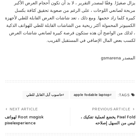
يزال صغيرًا. وفقًا لمصدر التقرير ، لا بد أن تكون أحجام العرض الأكبر
مربحة لصانعي اللوحات ، على الرغم من صعوبة تحقيق كثافة بكسل
كبيرة كلما زاد حجمها. ومع ذلك ، تعد شاشات العرض القابلة للطي لأجهزة
الكمبيوتر المحمولة أكثر ربحية من الشاشات القابلة للطي للهواتف الذكية
، لذلك من الواضح أن هذه ستكون فرصة كبيرة لصانعي شاشات العرض
لكسب بعض المال الإضافي في المستقبل القريب.
المصدر gsmarena
apple fodable laptop
حاسوب آبل القابل للطي
TAGS:
NEXT ARTICLE
PREVIOUS ARTICLE
Pixel Fold يخضع لعملية تفكيك ،
Root magisk لهواتف
ليس من السهل إصلاحه
pixelexperience