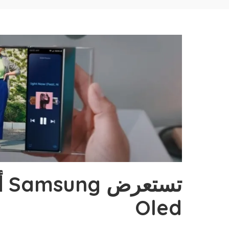
تس
Oled